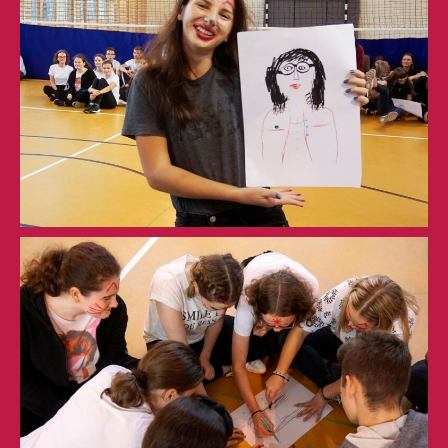
Liceum Ogólnokształcące nr 1
w Leżajsku (RSPO: 69871)
Technikum nr 2
w Leżajsku (RSPO: 69874)
ul. M. Curie-Skłodowskiej 6
37-300 Leżajsk
skr. poczt. 64
tel. 17 242-00-19, fax 17 242-76-28
sekretariat@zslchrobry.lezajsk.pl