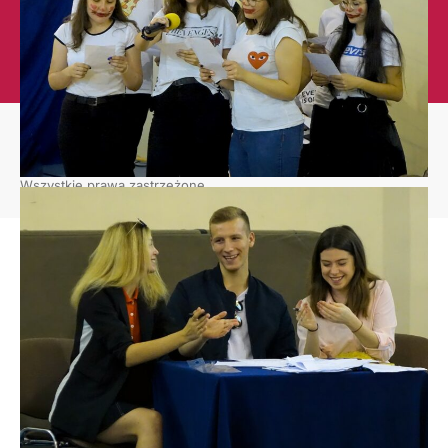
Deklaracja
Dostępności
Copyright © 2026
Zespół Szkół Licealnych im. Bolesława Chrobrego w Leżajsku
.
Wszystkie prawa zastrzeżone.