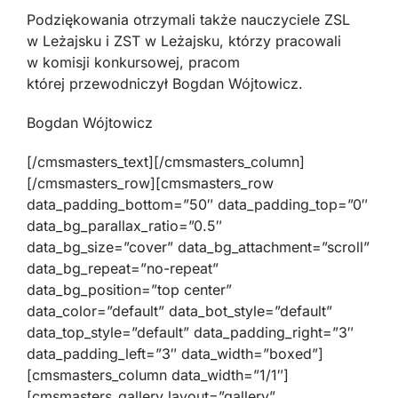
Podziękowania otrzymali także nauczyciele ZSL
w Leżajsku i ZST w Leżajsku, którzy pracowali
w komisji konkursowej, pracom
której przewodniczył Bogdan Wójtowicz.
Bogdan Wójtowicz
[/cmsmasters_text][/cmsmasters_column]
[/cmsmasters_row][cmsmasters_row
data_padding_bottom=”50″ data_padding_top=”0″
data_bg_parallax_ratio=”0.5″
data_bg_size=”cover” data_bg_attachment=”scroll”
data_bg_repeat=”no-repeat”
data_bg_position=”top center”
data_color=”default” data_bot_style=”default”
data_top_style=”default” data_padding_right=”3″
data_padding_left=”3″ data_width=”boxed”]
[cmsmasters_column data_width=”1/1″]
[cmsmasters_gallery layout=”gallery”