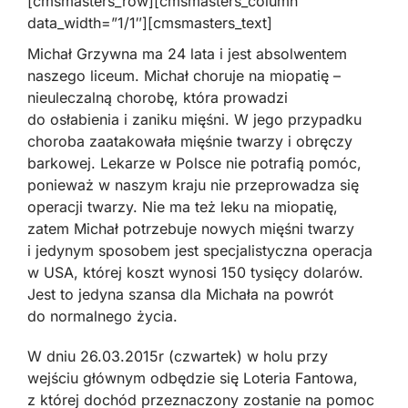
[cmsmasters_row][cmsmasters_column
data_width=”1/1″][cmsmasters_text]
Michał Grzywna ma 24 lata i jest absolwentem
naszego liceum. Michał choruje na miopatię –
nieuleczalną chorobę, która prowadzi
do osłabienia i zaniku mięśni. W jego przypadku
choroba zaatakowała mięśnie twarzy i obręczy
barkowej. Lekarze w Polsce nie potrafią pomóc,
ponieważ w naszym kraju nie przeprowadza się
operacji twarzy. Nie ma też leku na miopatię,
zatem Michał potrzebuje nowych mięśni twarzy
i jedynym sposobem jest specjalistyczna operacja
w USA, której koszt wynosi 150 tysięcy dolarów.
Jest to jedyna szansa dla Michała na powrót
do normalnego życia.
W dniu 26.03.2015r (czwartek) w holu przy
wejściu głównym odbędzie się Loteria Fantowa,
z której dochód przeznaczony zostanie na pomoc