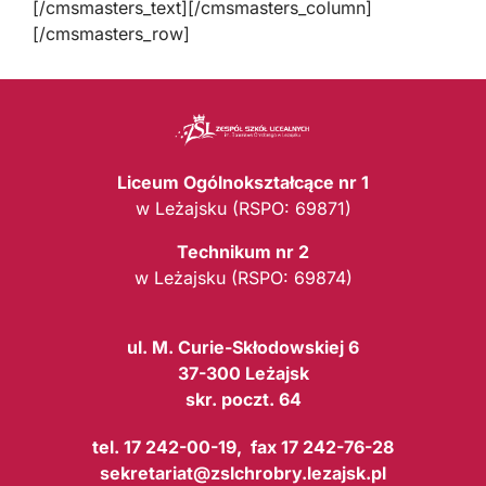
[/cmsmasters_text][/cmsmasters_column]
[/cmsmasters_row]
Liceum Ogólnokształcące nr 1
w Leżajsku (RSPO: 69871)
Technikum nr 2
w Leżajsku (RSPO: 69874)
ul. M. Curie-Skłodowskiej 6
37-300 Leżajsk
skr. poczt. 64
tel. 17 242-00-19, fax 17 242-76-28
sekretariat@zslchrobry.lezajsk.pl