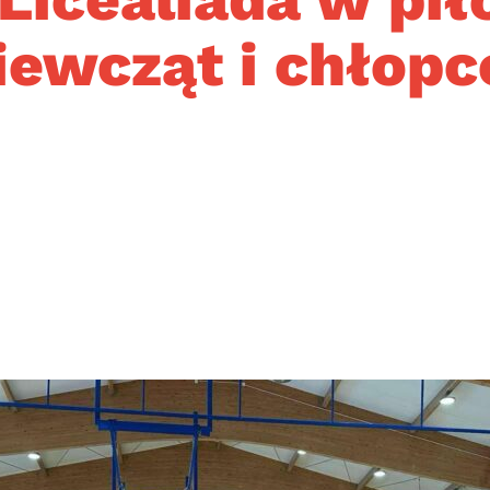
iewcząt i chłop