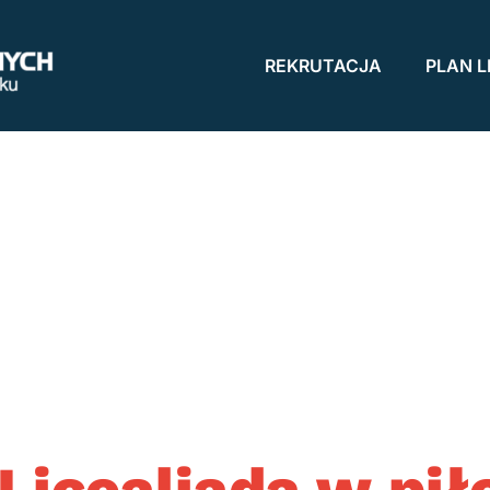
REKRUTACJA
PLAN L
icealiada w pił