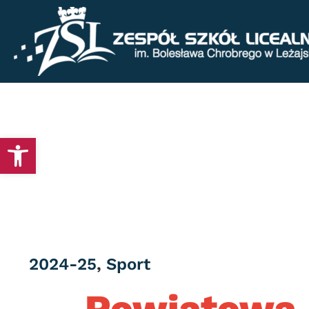
Otwórz pasek narzędzi
Category
2024-25
,
Sport
Powiatowa L