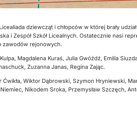
Licealiada dziewcząt i chłopców w której brały udzi
ka i Zespół Szkół Licealnych. Ostatecznie nasi repr
do zawodów rejonowych.
Kulpa, Magdalena Kuraś, Julia Gwóźdź, Emilia Siuzd
maschuck, Zuzanna Janas, Regina Zając.
or Ćwikła, Wiktor Dąbrowski, Szymon Hryniewski, Mar
t Niemiec, Nikodem Sroka, Przemysław Szczęch, Anto