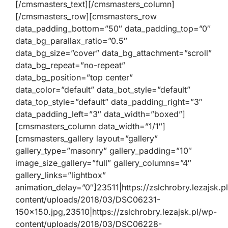
[/cmsmasters_text][/cmsmasters_column]
[/cmsmasters_row][cmsmasters_row
data_padding_bottom=”50″ data_padding_top=”0″
data_bg_parallax_ratio=”0.5″
data_bg_size=”cover” data_bg_attachment=”scroll”
data_bg_repeat=”no-repeat”
data_bg_position=”top center”
data_color=”default” data_bot_style=”default”
data_top_style=”default” data_padding_right=”3″
data_padding_left=”3″ data_width=”boxed”]
[cmsmasters_column data_width=”1/1″]
[cmsmasters_gallery layout=”gallery”
gallery_type=”masonry” gallery_padding=”10″
image_size_gallery=”full” gallery_columns=”4″
gallery_links=”lightbox”
animation_delay=”0″]23511|https://zslchrobry.lezajsk.p
content/uploads/2018/03/DSC06231-
150×150.jpg,23510|https://zslchrobry.lezajsk.pl/wp-
content/uploads/2018/03/DSC06228-