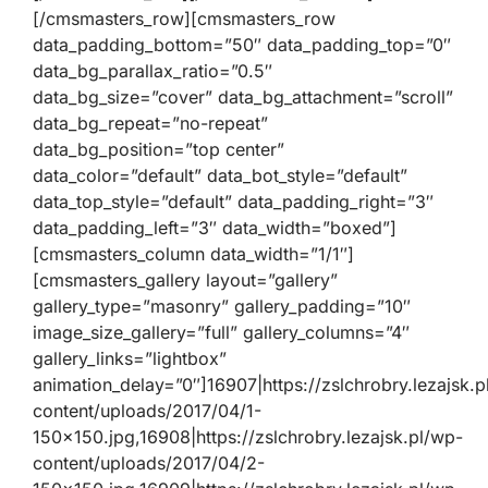
[/cmsmasters_row][cmsmasters_row
data_padding_bottom=”50″ data_padding_top=”0″
data_bg_parallax_ratio=”0.5″
data_bg_size=”cover” data_bg_attachment=”scroll”
data_bg_repeat=”no-repeat”
data_bg_position=”top center”
data_color=”default” data_bot_style=”default”
data_top_style=”default” data_padding_right=”3″
data_padding_left=”3″ data_width=”boxed”]
[cmsmasters_column data_width=”1/1″]
[cmsmasters_gallery layout=”gallery”
gallery_type=”masonry” gallery_padding=”10″
image_size_gallery=”full” gallery_columns=”4″
gallery_links=”lightbox”
animation_delay=”0″]16907|https://zslchrobry.lezajsk.p
content/uploads/2017/04/1-
150×150.jpg,16908|https://zslchrobry.lezajsk.pl/wp-
content/uploads/2017/04/2-