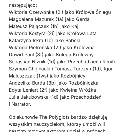
następująco:
Wiktoria Czerwonka (2i) jako Królowa Śniegu
Magdalena Mazurek (1a) jako Gerda
Mateusz Pajączek (1b) jako Kaj
Wiktoria Kostyra (2i) jako Królowa Lata
Katarzyna Iskra (1c) jako Babcia
Wiktoria Pietrońska (2i) jako Królewna
Dawid Paul (3f) jako Kolega Królewny
Sebastian Niźnik (1d) jako Przechodzień i Renifer
Szymon Chojnacki i Tomasz Turczyn (1d), Igor
Maluszczak (1ws) jako Rozbójnicy
Andżelika Burda (3b) jako Rozbójniczka
Edyta Leniart (2f) jako Kwietna Wróżka
Julia Jakubowska (1d) jako Przechodzień
i Narrator.
Opiekunowie The Polyglots bardzo dziękują
wszystkim nauczycielom, którzy umożliwili
naszym młodym aktorom udział w próbach,