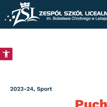
Otwórz pasek narzędzi
Category
2023-24
,
Sport
Puch