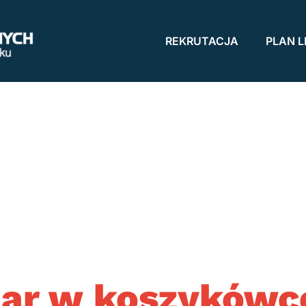
REKRUTACJA
PLAN L
ar w koszykówc