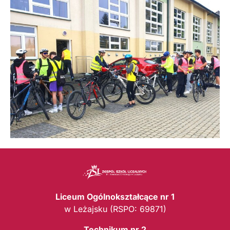
Liceum Ogólnokształcące nr 1
w Leżajsku (RSPO: 69871)
Technikum nr 2