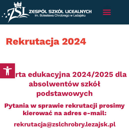
Rekrutacja 2024
Otwórz pasek narzędzi
Oferta edukacyjna 2024/2025
dla
absolwentów szkół
podstawowych
Pytania w sprawie rekrutacji prosimy
kierować na adres e-mail:
rekrutacja@zslchrobry.lezajsk.pl