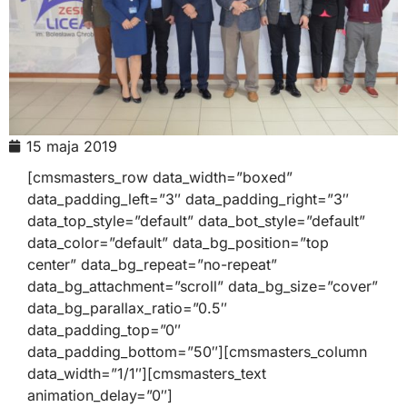
15 maja 2019
[cmsmasters_row data_width=”boxed”
data_padding_left=”3″ data_padding_right=”3″
data_top_style=”default” data_bot_style=”default”
data_color=”default” data_bg_position=”top
center” data_bg_repeat=”no-repeat”
data_bg_attachment=”scroll” data_bg_size=”cover”
data_bg_parallax_ratio=”0.5″
data_padding_top=”0″
data_padding_bottom=”50″][cmsmasters_column
data_width=”1/1″][cmsmasters_text
animation_delay=”0″]