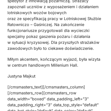
spedytor z innowacją pożarniczą. Strażacy
zapoznali uczniów z wyposażeniem i działaniem
lotniskowych wozów bojowych
oraz ze specyfikacją pracy w Lotniskowej Służbie
Ratowniczo – Gaśniczej. Na zakończenie
funkcjonariusze przygotowali dla wycieczki
specjalny pokaz gaszenia pożaru i działania
w sytuacji kryzysowej. Dla przyszłych strażaków
zawodowych było to ciekawe doświadczenie.
Miłym akcentem, kończącym wyjazd, była wizyta
w centrum handlowym Millenium Hall.
Justyna Majkut
[/cmsmasters_text][/cmsmasters_column]
[/cmsmasters_row][cmsmasters_row
data_width=”boxed” data_padding_left=”3″
data_padding_right=”3″ data_top_style=”default”
data_bot_style=”default” data_color=”default”