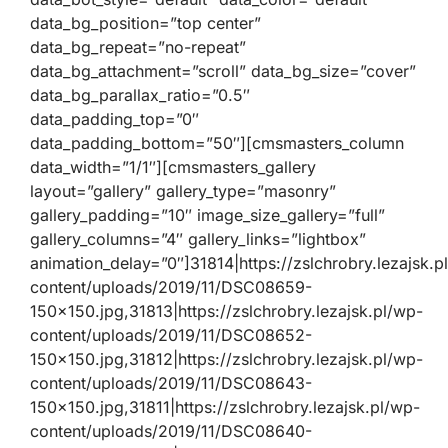
data_bg_position=”top center”
data_bg_repeat=”no-repeat”
data_bg_attachment=”scroll” data_bg_size=”cover”
data_bg_parallax_ratio=”0.5″
data_padding_top=”0″
data_padding_bottom=”50″][cmsmasters_column
data_width=”1/1″][cmsmasters_gallery
layout=”gallery” gallery_type=”masonry”
gallery_padding=”10″ image_size_gallery=”full”
gallery_columns=”4″ gallery_links=”lightbox”
animation_delay=”0″]31814|https://zslchrobry.lezajsk.p
content/uploads/2019/11/DSC08659-
150×150.jpg,31813|https://zslchrobry.lezajsk.pl/wp-
content/uploads/2019/11/DSC08652-
150×150.jpg,31812|https://zslchrobry.lezajsk.pl/wp-
content/uploads/2019/11/DSC08643-
150×150.jpg,31811|https://zslchrobry.lezajsk.pl/wp-
content/uploads/2019/11/DSC08640-