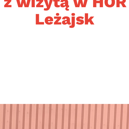
y z wizytą w HO
Leżajsk