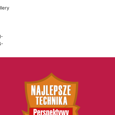
lery
1-
6-