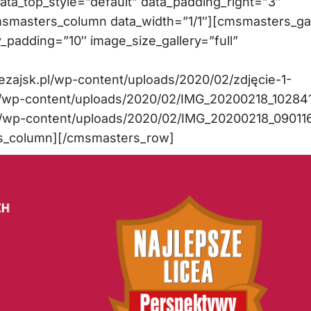
data_top_style=”default” data_padding_right=”3″
msmasters_column data_width=”1/1″][cmsmasters_gal
y_padding=”10″ image_size_gallery=”full”
lezajsk.pl/wp-content/uploads/2020/02/zdjęcie-1-
.pl/wp-content/uploads/2020/02/IMG_20200218_10284
.pl/wp-content/uploads/2020/02/IMG_20200218_09011
rs_column][/cmsmasters_row]