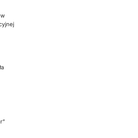
ów
cyjnej
a
ła
r”