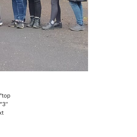
”top
”3″
xt