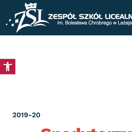
Otwórz pasek narzędzi
Category
2019-20