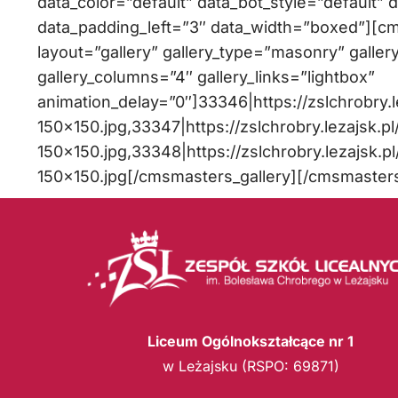
data_color=”default” data_bot_style=”default” 
data_padding_left=”3″ data_width=”boxed”][c
layout=”gallery” gallery_type=”masonry” galler
gallery_columns=”4″ gallery_links=”lightbox”
animation_delay=”0″]33346|https://zslchrobry.
150×150.jpg,33347|https://zslchrobry.lezajsk
150×150.jpg,33348|https://zslchrobry.lezajsk
150×150.jpg[/cmsmasters_gallery][/cmsmaste
Liceum Ogólnokształcące nr 1
w Leżajsku (RSPO: 69871)