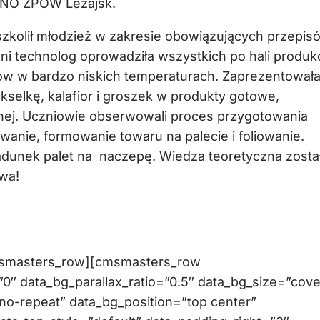
INO ZPOW Leżajsk.
szkolił młodzież w zakresie obowiązujących przepis
ni technolog oprowadziła wszystkich po hali produk
w w bardzo niskich temperaturach. Zaprezentował
kselkę, kalafior i groszek w produkty gotowe,
nej. Uczniowie obserwowali proces przygotowania
wanie, formowanie towaru na palecie i foliowanie.
adunek palet na naczepę. Wiedza teoretyczna zosta
wa!
msmasters_row][cmsmasters_row
″ data_bg_parallax_ratio=”0.5″ data_bg_size=”cove
no-repeat” data_bg_position=”top center”