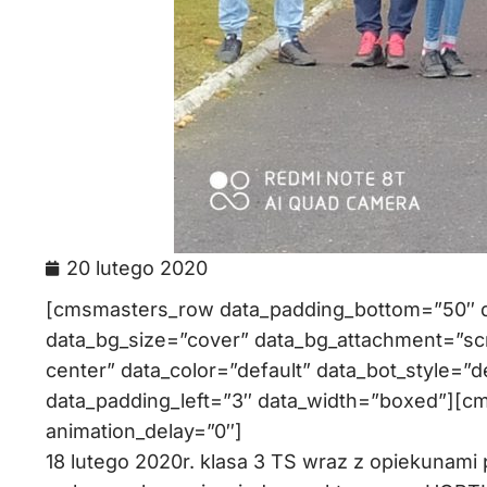
20 lutego 2020
[cmsmasters_row data_padding_bottom=”50″ da
data_bg_size=”cover” data_bg_attachment=”scr
center” data_color=”default” data_bot_style=”d
data_padding_left=”3″ data_width=”boxed”][c
animation_delay=”0″]
18 lutego 2020r. klasa 3 TS wraz z opiekunami 