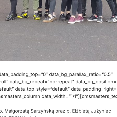
ta_padding_top=”0″ data_bg_parallax_ratio=”0.5″
oll” data_bg_repeat=”no-repeat” data_bg_position=
efault” data_top_style=”default” data_padding_right=
msmasters_column data_width=”1/1″][cmsmasters_te
p. Małgorzatą Sarzyńską oraz p. Elżbietą Jużyniec