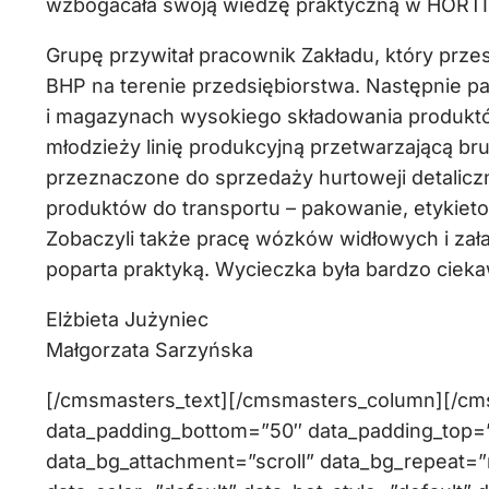
wzbogacała swoją wiedzę praktyczną w HORT
Grupę przywitał pracownik Zakładu, który prze
BHP na terenie przedsiębiorstwa. Następnie pa
i magazynach wysokiego składowania produktó
młodzieży linię produkcyjną przetwarzającą bru
przeznaczone do sprzedaży hurtoweji detalicz
produktów do transportu – pakowanie, etykieto
Zobaczyli także pracę wózków widłowych i zał
poparta praktyką. Wycieczka była bardzo cieka
Elżbieta Jużyniec
Małgorzata Sarzyńska
[/cmsmasters_text][/cmsmasters_column][/c
data_padding_bottom=”50″ data_padding_top=”0
data_bg_attachment=”scroll” data_bg_repeat=”