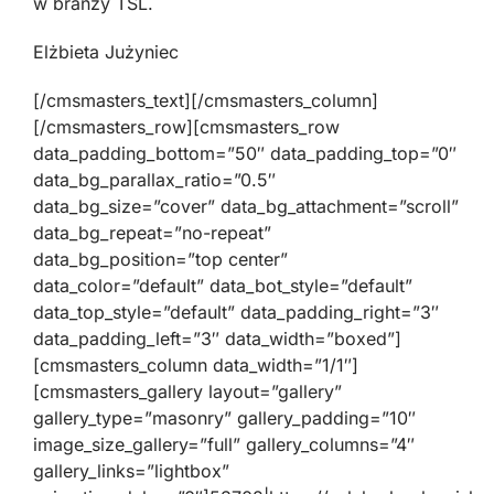
w branży TSL.
Elżbieta Jużyniec
[/cmsmasters_text][/cmsmasters_column]
[/cmsmasters_row][cmsmasters_row
data_padding_bottom=”50″ data_padding_top=”0″
data_bg_parallax_ratio=”0.5″
data_bg_size=”cover” data_bg_attachment=”scroll”
data_bg_repeat=”no-repeat”
data_bg_position=”top center”
data_color=”default” data_bot_style=”default”
data_top_style=”default” data_padding_right=”3″
data_padding_left=”3″ data_width=”boxed”]
[cmsmasters_column data_width=”1/1″]
[cmsmasters_gallery layout=”gallery”
gallery_type=”masonry” gallery_padding=”10″
image_size_gallery=”full” gallery_columns=”4″
gallery_links=”lightbox”