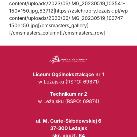
content/uploads/2023/06/IMG_20230519_103541-
150×150.jpg,53712|https://zslchrobry.lezajsk.pl/wp-
content/uploads/2023/06/IMG_20230519_103747-
150×150.jpg[/cmsmasters_gallery]
[/cmsmasters_column][/cmsmasters_row]
Liceum Ogólnokształcące nr 1
w Leżajsku (RSPO: 69871)
Technikum nr 2
w Leżajsku (RSPO: 69874)
ul. M. Curie-Skłodowskiej 6
37-300 Leżajsk
skr. poczt. 64