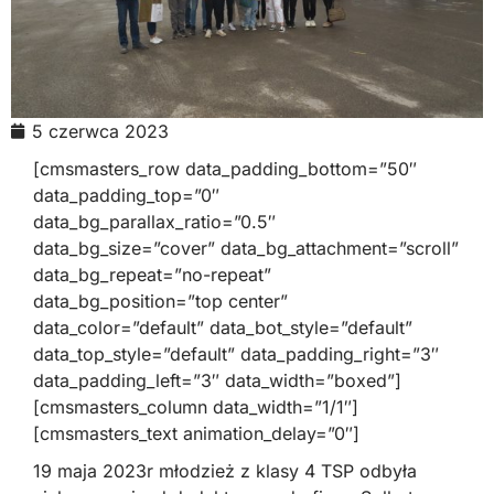
5 czerwca 2023
[cmsmasters_row data_padding_bottom=”50″
data_padding_top=”0″
data_bg_parallax_ratio=”0.5″
data_bg_size=”cover” data_bg_attachment=”scroll”
data_bg_repeat=”no-repeat”
data_bg_position=”top center”
data_color=”default” data_bot_style=”default”
data_top_style=”default” data_padding_right=”3″
data_padding_left=”3″ data_width=”boxed”]
[cmsmasters_column data_width=”1/1″]
[cmsmasters_text animation_delay=”0″]
19 maja 2023r młodzież z klasy 4 TSP odbyła