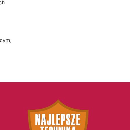
ch
bcym,