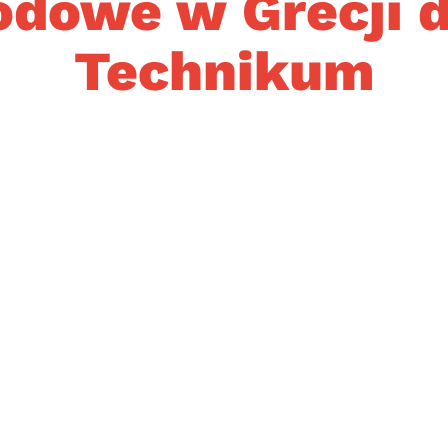
odowe w Grecji d
Technikum