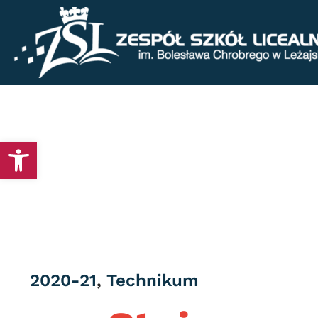
Otwórz pasek narzędzi
Category
2020-21
,
Technikum