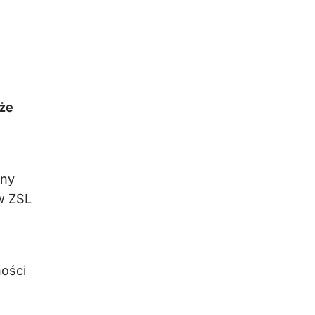
aże
any
w ZSL
ości