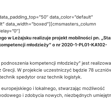
ta_padding_top=”50″ data_color=”default”
ault” data_width=”boxed”][cmsmasters_column
elay=”0″]
go w Leżajsku realizuje projekt mobilności pn. „St
kompetencji młodzieży” o nr 2020-1-PL01-KA102-
 podnoszenia kompetencji młodzieży” jest realizow
 Grecji. W projekcie uczestniczyć będzie 78 ucznió
technik spedytor oraz technik logistyk.
 europejskiego i lokalnego, stwarzając możliwość
awodowego i zdobycia nowych, niezbędnych umiejętn