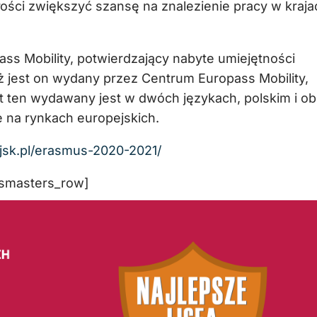
łości zwiększyć szansę na znalezienie pracy w kraja
s Mobility, potwierdzający nabyte umiejętności
iż jest on wydany przez Centrum Europass Mobility,
nt ten wydawany jest w dwóch językach, polskim i o
 na rynkach europejskich.
ajsk.pl/erasmus-2020-2021/
msmasters_row]