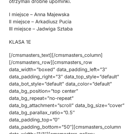
otrzymali drobne upominki.
I miejsce – Anna Majewska
II miejsce – Arkadiusz Pucia
III miejsce – Jadwiga Sztaba
KLASA 1E
[/cmsmasters_text][/cmsmasters_column]
[/cmsmasters_row][cmsmasters_row
data_width=”boxed” data_padding_left=”3″
data_padding_right=”3″ data_top_style=”default”
data_bot_style=”default” data_color=”default”
data_bg_position=”top center”
data_bg_repeat=”no-repeat”
data_bg_attachment=”scroll” data_bg_size=”cover”
data_bg_parallax_ratio=”0.5″
data_padding_top=”0″
data_padding_bottom=”50″][cmsmasters_column