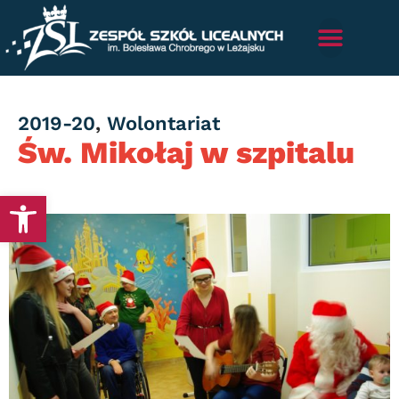
Category
2019-20
,
Wolontariat
Św. Mikołaj w szpitalu
Otwórz pasek narzędzi