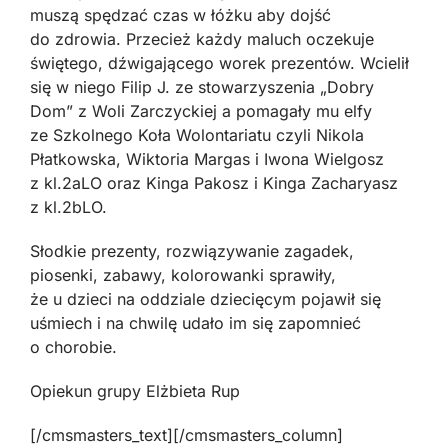
muszą spędzać czas w łóżku aby dojść
do zdrowia. Przecież każdy maluch oczekuje
świętego, dźwigającego worek prezentów. Wcielił
się w niego Filip J. ze stowarzyszenia „Dobry
Dom” z Woli Zarczyckiej a pomagały mu elfy
ze Szkolnego Koła Wolontariatu czyli Nikola
Płatkowska, Wiktoria Margas i Iwona Wielgosz
z kl.2aLO oraz Kinga Pakosz i Kinga Zacharyasz
z kl.2bLO.
Słodkie prezenty, rozwiązywanie zagadek,
piosenki, zabawy, kolorowanki sprawiły,
że u dzieci na oddziale dziecięcym pojawił się
uśmiech i na chwilę udało im się zapomnieć
o chorobie.
Opiekun grupy Elżbieta Rup
[/cmsmasters_text][/cmsmasters_column]