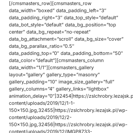
[/cmsmasters_row][cmsmasters_row
data_width=”boxed” data_padding_left=”3″
data_padding_right=”3″ data_top_style=”default”
data_bot_style=”default” data_bg_position=”top
center” data_bg_repeat=”no-repeat”
data_bg_attachment=”scroll” data_bg_size=”cover”
data_bg_parallax_ratio=”0.5″
data_padding_top=”0″ data_padding_bottom=”50″
data_color=”default”][cmsmasters_column
data_width=”1/1″][cmsmasters_gallery
layout=”gallery” gallery_type=”masonry”
gallery_padding=”10″ image_size_gallery=”full”
gallery_columns=”4″ gallery_links=”lightbox”
animation_delay=”0″]32454|https://zslchrobry.lezajsk.
content/uploads/2019/12/1-1-
150×150.jpg,32455|https://zslchrobry.lezajsk.pl/wp-
content/uploads/2019/12/2-
150×150.jpg,32456|https://zslchrobry.lezajsk.pl/wp-
content/uploads/2019/12/IMGP8733-