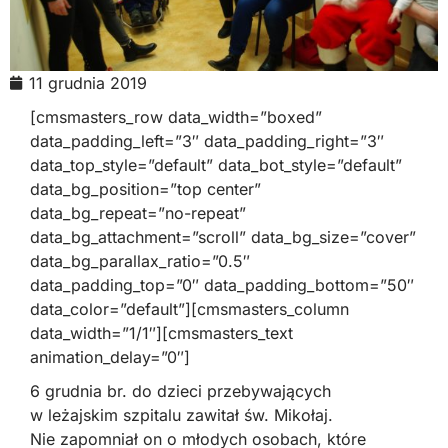
11 grudnia 2019
[cmsmasters_row data_width=”boxed”
data_padding_left=”3″ data_padding_right=”3″
data_top_style=”default” data_bot_style=”default”
data_bg_position=”top center”
data_bg_repeat=”no-repeat”
data_bg_attachment=”scroll” data_bg_size=”cover”
data_bg_parallax_ratio=”0.5″
data_padding_top=”0″ data_padding_bottom=”50″
data_color=”default”][cmsmasters_column
data_width=”1/1″][cmsmasters_text
animation_delay=”0″]
6 grudnia br. do dzieci przebywających
w leżajskim szpitalu zawitał św. Mikołaj.
Nie zapomniał on o młodych osobach, które