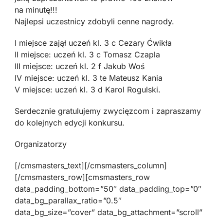
na minutę!!!
Najlepsi uczestnicy zdobyli cenne nagrody.
I miejsce zajął uczeń kl. 3 c Cezary Ćwikła
II miejsce: uczeń kl. 3 c Tomasz Czapla
III miejsce: uczeń kl. 2 f Jakub Woś
IV miejsce: uczeń kl. 3 te Mateusz Kania
V miejsce: uczeń kl. 3 d Karol Rogulski.
Serdecznie gratulujemy zwycięzcom i zapraszamy
do kolejnych edycji konkursu.
Organizatorzy
[/cmsmasters_text][/cmsmasters_column]
[/cmsmasters_row][cmsmasters_row
data_padding_bottom=”50″ data_padding_top=”0″
data_bg_parallax_ratio=”0.5″
data_bg_size=”cover” data_bg_attachment=”scroll”