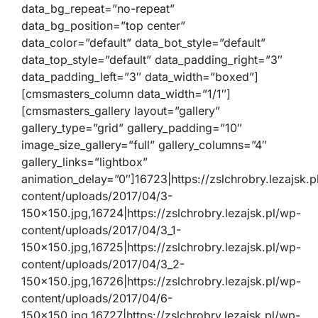
data_bg_repeat=”no-repeat”
data_bg_position=”top center”
data_color=”default” data_bot_style=”default”
data_top_style=”default” data_padding_right=”3″
data_padding_left=”3″ data_width=”boxed”]
[cmsmasters_column data_width=”1/1″]
[cmsmasters_gallery layout=”gallery”
gallery_type=”grid” gallery_padding=”10″
image_size_gallery=”full” gallery_columns=”4″
gallery_links=”lightbox”
animation_delay=”0″]16723|https://zslchrobry.lezajsk.p
content/uploads/2017/04/3-
150×150.jpg,16724|https://zslchrobry.lezajsk.pl/wp-
content/uploads/2017/04/3_1-
150×150.jpg,16725|https://zslchrobry.lezajsk.pl/wp-
content/uploads/2017/04/3_2-
150×150.jpg,16726|https://zslchrobry.lezajsk.pl/wp-
content/uploads/2017/04/6-
150×150.jpg,16727|https://zslchrobry.lezajsk.pl/wp-