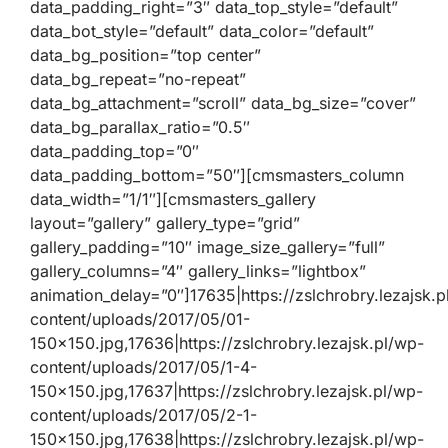
data_padding_right=”3″ data_top_style=”default”
data_bot_style=”default” data_color=”default”
data_bg_position=”top center”
data_bg_repeat=”no-repeat”
data_bg_attachment=”scroll” data_bg_size=”cover”
data_bg_parallax_ratio=”0.5″
data_padding_top=”0″
data_padding_bottom=”50″][cmsmasters_column
data_width=”1/1″][cmsmasters_gallery
layout=”gallery” gallery_type=”grid”
gallery_padding=”10″ image_size_gallery=”full”
gallery_columns=”4″ gallery_links=”lightbox”
animation_delay=”0″]17635|https://zslchrobry.lezajsk.p
content/uploads/2017/05/01-
150×150.jpg,17636|https://zslchrobry.lezajsk.pl/wp-
content/uploads/2017/05/1-4-
150×150.jpg,17637|https://zslchrobry.lezajsk.pl/wp-
content/uploads/2017/05/2-1-
150×150.jpg,17638|https://zslchrobry.lezajsk.pl/wp-