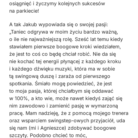
osiągnięć i życzymy kolejnych sukcesów
na parkiecie!
A tak Jakub wypowiada się o swojej pasji:
„Taniec odgrywa w moim życiu bardzo ważną,
o ile nie najważniejszą rolę. Sześć lat temu kiedy
stawiałem pierwsze boogowe kroki wiedziałem,
że jest to coś co będę chciał robić. Nie da się
nie kochać tej energii płynącej z każdego kroku
i każdego dźwięku muzyki, która ma w sobie
tą swingową duszę i zaraża od pierwszego
spotkania. Śmiało mogę powiedzieć, że jest
to moja pasja, której chciałbym się oddawać
w 100%, a kto wie, może nawet kiedyś zająć się
nim zawodowo i zamienić pasję w wymarzoną
pracę. Mam nadzieję, że z pomocą mojego trenera
oraz wsparciem swingstep-owych przyjaciół, uda
się nam (mi i Agnieszce) zdobywać boogowe
szczyty. Podobno chcieć to móc,