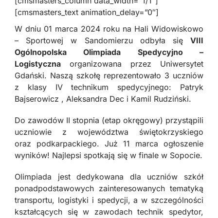
[cmsmasters_column data_width=”1/1″]
[cmsmasters_text animation_delay=”0″]
W dniu 01 marca 2024 roku na Hali Widowiskowo
– Sportowej w Sandomierzu odbyła się
VIII
Ogólnopolska Olimpiada Spedycyjno –
Logistyczna
organizowana przez Uniwersytet
Gdański. Naszą szkołę reprezentowało 3 uczniów
z klasy IV technikum spedycyjnego: Patryk
Bajserowicz , Aleksandra Dec i Kamil Rudziński.
Do zawodów II stopnia (etap okręgowy) przystąpili
uczniowie z województwa świętokrzyskiego
oraz podkarpackiego. Już 11 marca ogłoszenie
wyników! Najlepsi spotkają się w finale w Sopocie.
Olimpiada jest dedykowana dla uczniów szkół
ponadpodstawowych zainteresowanych tematyką
transportu, logistyki i spedycji, a w szczególności
kształcących się w zawodach technik spedytor,