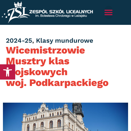
Category
2024-25
,
Klasy mundurowe
Wicemistrzowie
Musztry klas
Otwórz pasek narzędzi
wojskowych
woj. Podkarpackiego