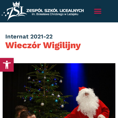
Category
Internat 2021-22
Wieczór Wigilijny
Otwórz pasek narzędzi