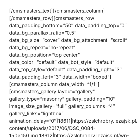
[/cmsmasters_text][/cmsmasters_column]
[/cmsmasters_row][cmsmasters_row
data_padding_bottom=”50″ data_padding_top=”0″
data_bg_parallax_ratio=”0.5″
data_bg_size=”cover” data_bg_attachment=”scroll”
data_bg_repeat=”no-repeat”
data_bg_position=”top center”
data_color=”default” data_bot_style=”default”
data_top_style=”default” data_padding_right=”3″
data_padding_left=”3″ data_width=”boxed”]
[cmsmasters_column data_width=”1/1″]
[cmsmasters_gallery layout=”gallery”
gallery_type=”masonry” gallery_padding=”10″
image_size_gallery=”full” gallery_columns=”4″
gallery_links=”lightbox”
animation_delay=”0″]18611|https://zslchrobry.lezajsk.p
content/uploads/2017/06/DSC_0084-
150×150.jpg,18612|https://zslchrobry.lezajsk.pl/wp-