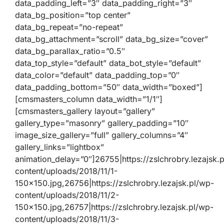
data_padding_left=”3″ data_padding_right=”3″
data_bg_position=”top center”
data_bg_repeat=”no-repeat”
data_bg_attachment=”scroll” data_bg_size=”cover”
data_bg_parallax_ratio=”0.5″
data_top_style=”default” data_bot_style=”default”
data_color=”default” data_padding_top=”0″
data_padding_bottom=”50″ data_width=”boxed”]
[cmsmasters_column data_width=”1/1″]
[cmsmasters_gallery layout=”gallery”
gallery_type=”masonry” gallery_padding=”10″
image_size_gallery=”full” gallery_columns=”4″
gallery_links=”lightbox”
animation_delay=”0″]26755|https://zslchrobry.lezajsk.
content/uploads/2018/11/1-
150×150.jpg,26756|https://zslchrobry.lezajsk.pl/wp-
content/uploads/2018/11/2-
150×150.jpg,26757|https://zslchrobry.lezajsk.pl/wp-
content/uploads/2018/11/3-