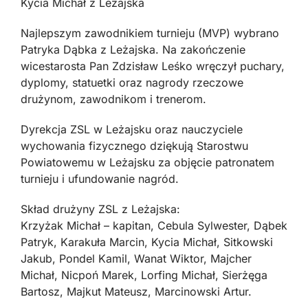
Kycia Michał z Leżajska
Najlepszym zawodnikiem turnieju (MVP) wybrano
Patryka Dąbka z Leżajska. Na zakończenie
wicestarosta Pan Zdzisław Leśko wręczył puchary,
dyplomy, statuetki oraz nagrody rzeczowe
drużynom, zawodnikom i trenerom.
Dyrekcja ZSL w Leżajsku oraz nauczyciele
wychowania fizycznego dziękują Starostwu
Powiatowemu w Leżajsku za objęcie patronatem
turnieju i ufundowanie nagród.
Skład drużyny ZSL z Leżajska:
Krzyżak Michał – kapitan, Cebula Sylwester, Dąbek
Patryk, Karakuła Marcin, Kycia Michał, Sitkowski
Jakub, Pondel Kamil, Wanat Wiktor, Majcher
Michał, Nicpoń Marek, Lorfing Michał, Sierżęga
Bartosz, Majkut Mateusz, Marcinowski Artur.