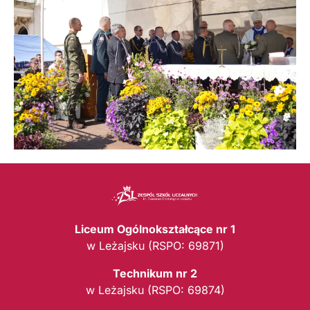
Liceum Ogólnokształcące nr 1
w Leżajsku (RSPO: 69871)
Technikum nr 2
w Leżajsku (RSPO: 69874)