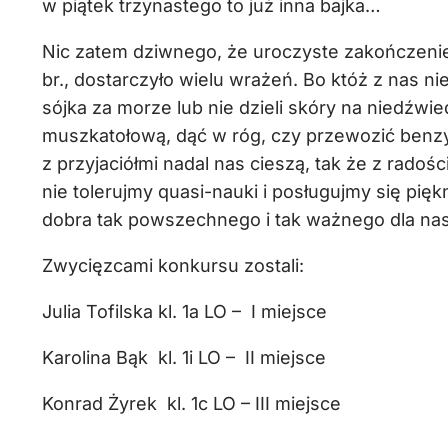
w piątek trzynastego to już inna bajka…
Nic zatem dziwnego, że uroczyste zakończenie 
br., dostarczyło wielu wrażeń. Bo któż z nas ni
sójka za morze lub nie dzieli skóry na niedźwied
muszkatołową, dąć w róg, czy przewozić benz
z przyjaciółmi nadal nas cieszą, tak że z rado
nie tolerujmy quasi-nauki i posługujmy się pięk
dobra tak powszechnego i tak ważnego dla nas 
Zwycięzcami konkursu zostali:
Julia Tofilska kl. 1a LO – I miejsce
Karolina Bąk kl. 1i LO – II miejsce
Konrad Żyrek kl. 1c LO – III miejsce