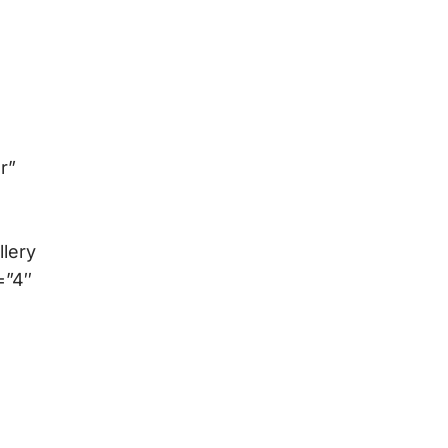
r”
lery
=”4″