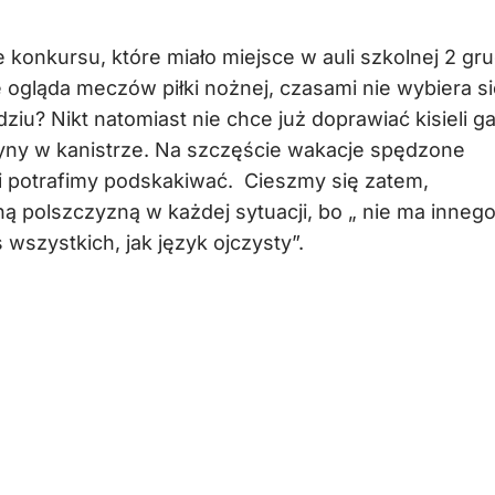
konkursu, które miało miejsce w auli szkolnej 2 gru
e ogląda meczów piłki nożnej, czasami nie wybiera si
ziu? Nikt natomiast nie chce już doprawiać kisieli ga
yny w kanistrze. Na szczęście wakacje spędzone
ści potrafimy podskakiwać. Cieszmy się zatem,
ną polszczyzną w każdej sytuacji, bo „ nie ma inneg
wszystkich, jak język ojczysty”.