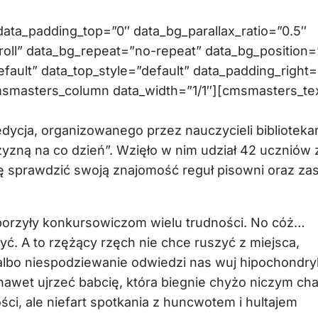
ta_padding_top=”0″ data_bg_parallax_ratio=”0.5″
oll” data_bg_repeat=”no-repeat” data_bg_position=
efault” data_top_style=”default” data_padding_right=
msmasters_column data_width=”1/1″][cmsmasters_te
 edycja, organizowanego przez nauczycieli biblioteka
zną na co dzień”. Wzięło w nim udział 42 uczniów z
ję sprawdzić swoją znajomość reguł pisowni oraz za
porzyły konkursowiczom wielu trudności. No cóż…
ć. A to rzężący rzęch nie chce ruszyć z miejsca,
albo niespodziewanie odwiedzi nas wuj hipochondry
wet ujrzeć babcię, która biegnie chyżo niczym cha
ści, ale niefart spotkania z huncwotem i hultajem