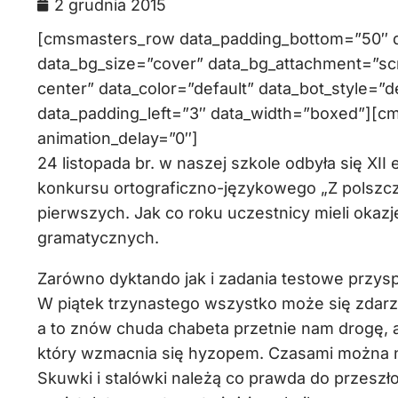
2 grudnia 2015
[cmsmasters_row data_padding_bottom=”50″ da
data_bg_size=”cover” data_bg_attachment=”scr
center” data_color=”default” data_bot_style=”d
data_padding_left=”3″ data_width=”boxed”][c
animation_delay=”0″]
24 listopada br. w naszej szkole odbyła się XII
konkursu ortograficzno-językowego „Z polszczy
pierwszych. Jak co roku uczestnicy mieli okaz
gramatycznych.
Zarówno dyktando jak i zadania testowe przys
W piątek trzynastego wszystko może się zdarzy
a to znów chuda chabeta przetnie nam drogę, 
który wzmacnia się hyzopem. Czasami można na
Skuwki i stalówki należą co prawda do przeszło