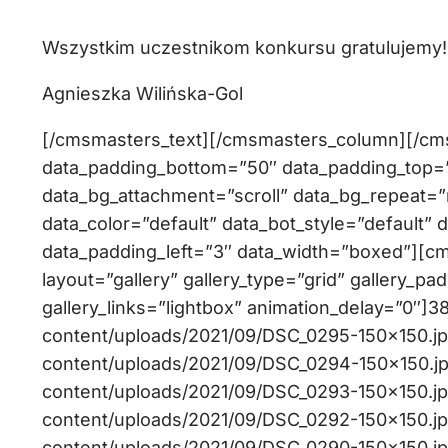
Wszystkim uczestnikom konkursu gratulujemy!!
Agnieszka Wilińska-Gol
[/cmsmasters_text][/cmsmasters_column][/c
data_padding_bottom=”50″ data_padding_top=”0
data_bg_attachment=”scroll” data_bg_repeat=”
data_color=”default” data_bot_style=”default” 
data_padding_left=”3″ data_width=”boxed”][c
layout=”gallery” gallery_type=”grid” gallery_pa
gallery_links=”lightbox” animation_delay=”0″]38
content/uploads/2021/09/DSC_0295-150×150.jpg,
content/uploads/2021/09/DSC_0294-150×150.jpg,
content/uploads/2021/09/DSC_0293-150×150.jpg,
content/uploads/2021/09/DSC_0292-150×150.jpg,
content/uploads/2021/09/DSC_0290-150×150.jpg,