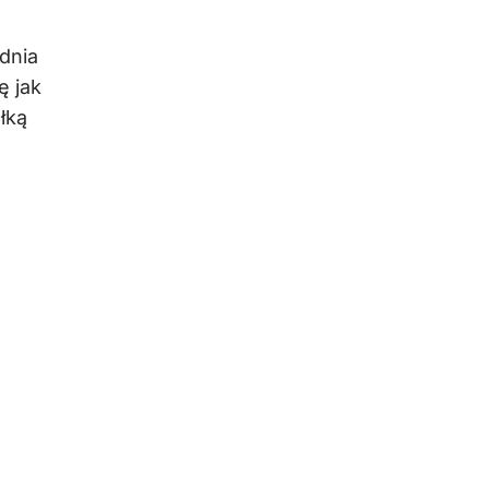
dnia
ę jak
łką
o