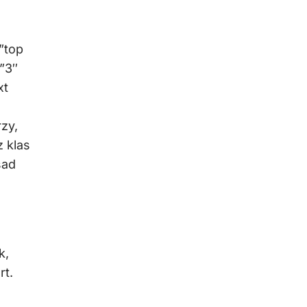
”top
”3″
xt
rzy,
 klas
sad
k,
rt.