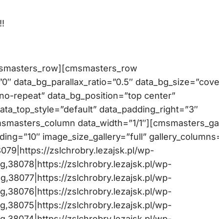
!
msmasters_row][cmsmasters_row
″ data_bg_parallax_ratio=”0.5″ data_bg_size=”cove
no-repeat” data_bg_position=”top center”
data_top_style=”default” data_padding_right=”3″
msmasters_column data_width=”1/1″][cmsmasters_gal
dding=”10″ image_size_gallery=”full” gallery_columns
079|https://zslchrobry.lezajsk.pl/wp-
38078|https://zslchrobry.lezajsk.pl/wp-
38077|https://zslchrobry.lezajsk.pl/wp-
38076|https://zslchrobry.lezajsk.pl/wp-
38075|https://zslchrobry.lezajsk.pl/wp-
38074|https://zslchrobry.lezajsk.pl/wp-