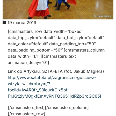
19 marca 2019
[cmsmasters_row data_width=”boxed”
data_top_style=”default” data_bot_style=”default”
data_color=”default” data_padding_top=”50″
data_padding_bottom=”50″][cmsmasters_column
data_width=”1/1″][cmsmasters_text
animation_delay=”0″]
Link do Artykułu: SZTAFETA (fot. Jakub Magiera)
http://www.sztafeta.pl/zagraniczni-goscie-z-
wizyta-w-chrobrym/?
fbclid=IwAR0fr_S3ieuxkCjx5oI-
F1JGt2iyM0gkfEmXyRNTQ3651jxIRZp3roGC65I
[/cmsmasters_text][/cmsmasters_column]
[/cmsmasters_row]