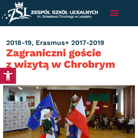
Category
2018-19
,
Erasmus+ 2017-2019
Zagraniczni goście
z wizytą w Chrobrym
Otwórz pasek narzędzi