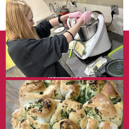
Liceum Ogólnokształcące nr 1
w Leżajsku (RSPO: 69871)
Technikum nr 2
w Leżajsku (RSPO: 69874)
ul. M. Curie-Skłodowskiej 6
37-300 Leżajsk
skr. poczt. 64
tel. 17 242-00-19, fax 17 242-76-28