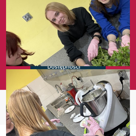
BIP
Deklaracja
Dostępności
Copyright © 2026
Zespół Szkół Licealnych im. Bolesława Chrobrego w Leżajsku
.
Wszystkie prawa zastrzeżone.