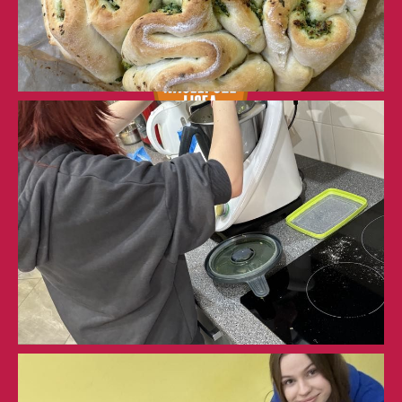
sekretariat@zslchrobry.lezajsk.pl