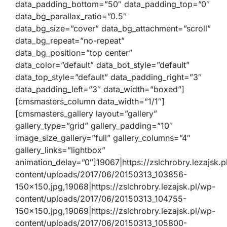
data_padding_bottom=”50″ data_padding_top=”0″
data_bg_parallax_ratio=”0.5″
data_bg_size=”cover” data_bg_attachment=”scroll”
data_bg_repeat=”no-repeat”
data_bg_position=”top center”
data_color=”default” data_bot_style=”default”
data_top_style=”default” data_padding_right=”3″
data_padding_left=”3″ data_width=”boxed”]
[cmsmasters_column data_width=”1/1″]
[cmsmasters_gallery layout=”gallery”
gallery_type=”grid” gallery_padding=”10″
image_size_gallery=”full” gallery_columns=”4″
gallery_links=”lightbox”
animation_delay=”0″]19067|https://zslchrobry.lezajsk.p
content/uploads/2017/06/20150313_103856-
150×150.jpg,19068|https://zslchrobry.lezajsk.pl/wp-
content/uploads/2017/06/20150313_104755-
150×150.jpg,19069|https://zslchrobry.lezajsk.pl/wp-
content/uploads/2017/06/20150313_105800-