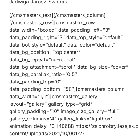
Jadwiga Jarosz-Świdrak
[/cmsmasters_text][/cmsmasters_column]
[/cmsmasters_row][cmsmasters_row
data_width=”boxed” data_padding_left=”3″
data_padding_right=”3″ data_top_style=”default”
data_bot_style=”default” data_color=”default”
data_bg_position=”top center”
data_bg_repeat=”no-repeat”
data_bg_attachment=”scroll” data_bg_size=”cover”
data_bg_parallax_ratio=”0.5″
data_padding_top=”0″
data_padding_bottom=”50″][cmsmasters_column
data_width=”1/1″][cmsmasters_gallery
layout=”gallery” gallery_type=”grid”
gallery_padding=”10″ image_size_gallery=”full”
gallery_columns=”4″ gallery_links=”lightbox”
animation_delay=”0″]40688|https://zslchrobry.lezajsk.
content/uploads/2021/10/001-2-