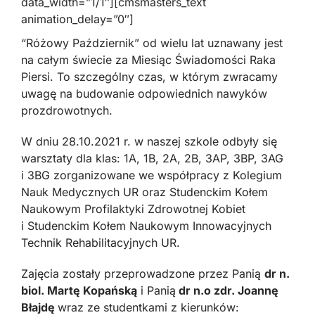
data_width=”1/1″][cmsmasters_text
animation_delay=”0″]
“Różowy Październik” od wielu lat uznawany jest
na całym świecie za Miesiąc Świadomości Raka
Piersi. To szczególny czas, w którym zwracamy
uwagę na budowanie odpowiednich nawyków
prozdrowotnych.
W dniu 28.10.2021 r. w naszej szkole odbyły się
warsztaty dla klas: 1A, 1B, 2A, 2B, 3AP, 3BP, 3AG
i 3BG zorganizowane we współpracy z Kolegium
Nauk Medycznych UR oraz Studenckim Kołem
Naukowym Profilaktyki Zdrowotnej Kobiet
i Studenckim Kołem Naukowym Innowacyjnych
Technik Rehabilitacyjnych UR.
Zajęcia zostały przeprowadzone przez Panią
dr n.
biol. Martę Kopańską
i Panią
dr n.o zdr. Joannę
Błajdę
wraz ze studentkami z kierunków: