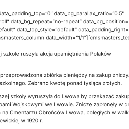
ta_padding_top=”0″ data_bg_parallax_ratio=”0.5″
oll” data_bg_repeat=”no-repeat” data_bg_position=
efault” data_top_style=”default” data_padding_right=
msmasters_column data_width=”1/1″][cmsmasters_te
j szkole ruszyła akcja upamiętnienia Polaków
a przeprowadzona zbiórka pieniędzy na zakup zniczy
szkolnego. Zebrano kwotę ponad tysiąca złotych.
aszej szkoły wyruszyła do Lwowa by przekazać zaku
bami Wojskowymi we Lwowie. Znicze zapłonęły w dn
ch na Cmentarzu Obrońców Lwowa, poległych w wal
wickiej w 1920 r.