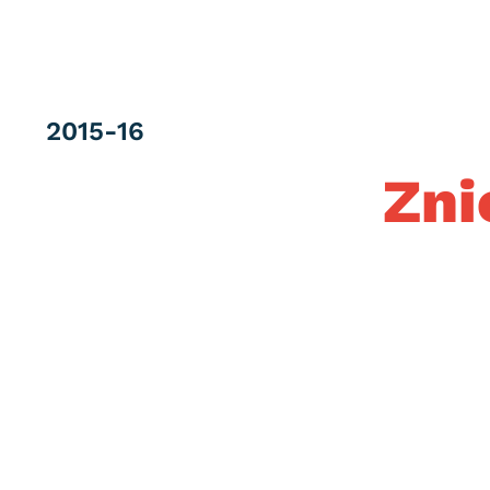
Category
2015-16
Zni