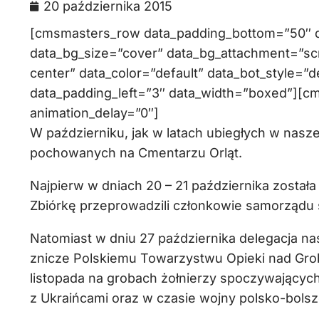
20 października 2015
[cmsmasters_row data_padding_bottom=”50″ da
data_bg_size=”cover” data_bg_attachment=”scr
center” data_color=”default” data_bot_style=”d
data_padding_left=”3″ data_width=”boxed”][c
animation_delay=”0″]
W październiku, jak w latach ubiegłych w nasze
pochowanych na Cmentarzu Orląt.
Najpierw w dniach 20 – 21 października został
Zbiórkę przeprowadzili członkowie samorządu 
Natomiast w dniu 27 października delegacja n
znicze Polskiemu Towarzystwu Opieki nad Gro
listopada na grobach żołnierzy spoczywający
z Ukraińcami oraz w czasie wojny polsko-bolsze