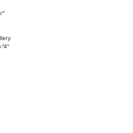
r”
lery
=”4″