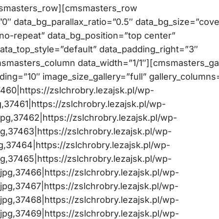
msmasters_row][cmsmasters_row
″ data_bg_parallax_ratio=”0.5″ data_bg_size=”cove
no-repeat” data_bg_position=”top center”
data_top_style=”default” data_padding_right=”3″
msmasters_column data_width=”1/1″][cmsmasters_gal
dding=”10″ image_size_gallery=”full” gallery_columns
460|https://zslchrobry.lezajsk.pl/wp-
37461|https://zslchrobry.lezajsk.pl/wp-
g,37462|https://zslchrobry.lezajsk.pl/wp-
37463|https://zslchrobry.lezajsk.pl/wp-
37464|https://zslchrobry.lezajsk.pl/wp-
37465|https://zslchrobry.lezajsk.pl/wp-
g,37466|https://zslchrobry.lezajsk.pl/wp-
g,37467|https://zslchrobry.lezajsk.pl/wp-
g,37468|https://zslchrobry.lezajsk.pl/wp-
g,37469|https://zslchrobry.lezajsk.pl/wp-