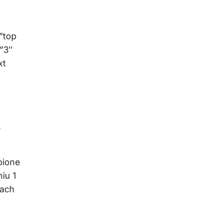
”top
”3″
xt
.
pione
iu 1
kach