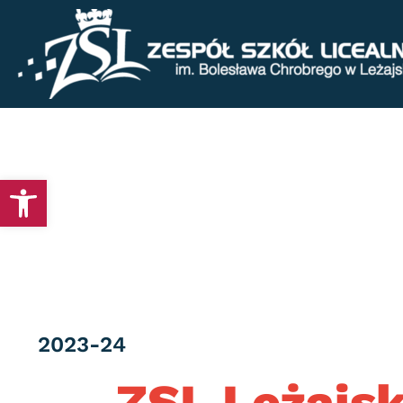
Otwórz pasek narzędzi
Category
2023-24
ZSL Leżajs