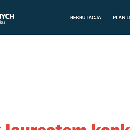
REKRUTACJA
PLAN L
k laureatem konk