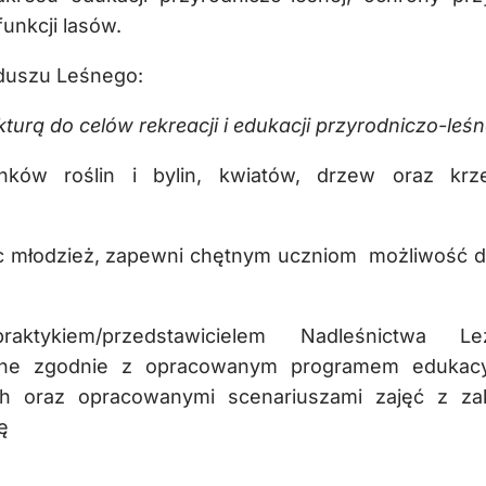
unkcji lasów.
duszu Leśnego:
kturą do celów rekreacji i edukacji przyrodniczo-leś
nków roślin i bylin, kwiatów, drzew oraz kr
jąc młodzież, zapewni chętnym uczniom możliwość 
tykiem/przedstawicielem Nadleśnictwa Leż
leśne zgodnie z opracowanym programem edukac
h oraz opracowanymi scenariuszami zajęć z za
ę