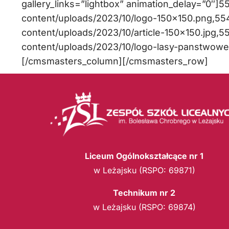
gallery_links=”lightbox” animation_delay=”0″]55
content/uploads/2023/10/logo-150×150.png,5541
content/uploads/2023/10/article-150×150.jpg,55
content/uploads/2023/10/logo-lasy-panstwowe-
[/cmsmasters_column][/cmsmasters_row]
Liceum Ogólnokształcące nr 1
w Leżajsku (RSPO: 69871)
Technikum nr 2
w Leżajsku (RSPO: 69874)