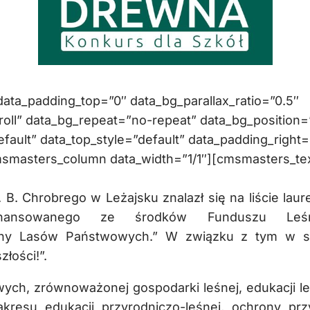
ta_padding_top=”0″ data_bg_parallax_ratio=”0.5″
oll” data_bg_repeat=”no-repeat” data_bg_position=
efault” data_top_style=”default” data_padding_right=
msmasters_column data_width=”1/1″][cmsmasters_te
 B. Chrobrego w Leżajsku znalazł się na liście lau
finansowanego ze środków Funduszu Leśn
alny Lasów Państwowych.” W związku z tym w s
złości!”.
ch, zrównoważonej gospodarki leśnej, edukacji le
akresu edukacji przyrodniczo-leśnej, ochrony prz