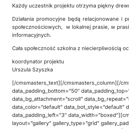
Każdy uczestnik projektu otrzyma piękny dr
Działania promocyjne będą relacjonowane i p
społecznościowych, w lokalnej prasie, w prasi
informacyjnych.
Cała społeczność szkolna z niecierpliwością ocz
koordynator projektu
Urszula Szyszka
[/cmsmasters_text][/cmsmasters_column][/c
data_padding_bottom=”50″ data_padding_top=”0
data_bg_attachment=”scroll” data_bg_repeat=”
data_color=”default” data_bot_style=”default” 
data_padding_left=”3″ data_width=”boxed”][c
layout=”gallery” gallery_type=”grid” gallery_pa