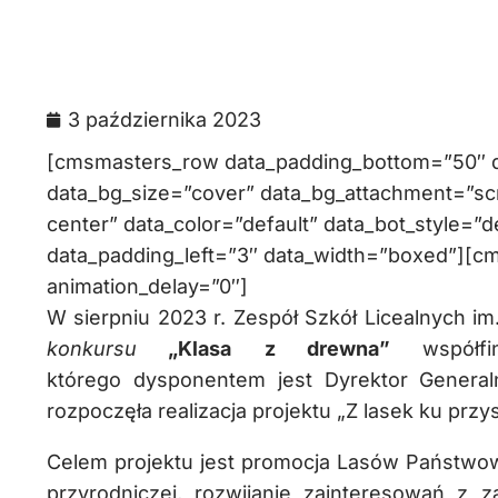
3 października 2023
[cmsmasters_row data_padding_bottom=”50″ da
data_bg_size=”cover” data_bg_attachment=”scr
center” data_color=”default” data_bot_style=”d
data_padding_left=”3″ data_width=”boxed”][c
animation_delay=”0″]
W sierpniu 2023 r. Zespół Szkół Licealnych im.
konkursu
„Klasa
z drewna”
współ
którego dysponentem jest Dyrektor Gener
rozpoczęła realizacja projektu „Z lasek ku przys
Celem projektu jest promocja Lasów Państwowy
przyrodniczej, rozwijanie zainteresowań z z