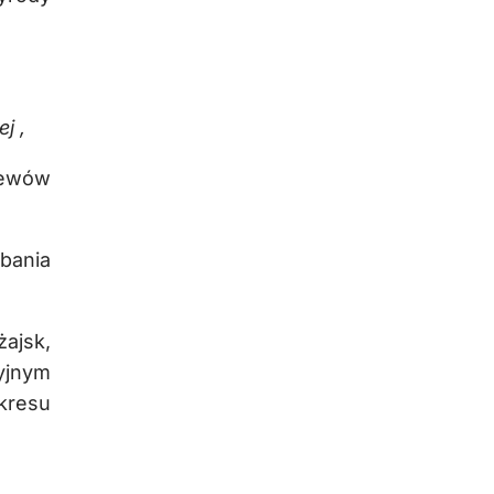
nej
,
zewów
dbania
ajsk,
yjnym
kresu