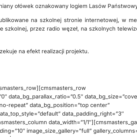
ewniany ołówek oznakowany logiem Lasów Państwow
ublikowane na szkolnej stronie internetowej, w me
e szkolnej, przez radio węzeł, na szkolnych telewi
ekuje na efekt realizacji projektu.
msmasters_row][cmsmasters_row
″ data_bg_parallax_ratio=”0.5″ data_bg_size=”cove
no-repeat” data_bg_position=”top center”
data_top_style=”default” data_padding_right=”3″
msmasters_column data_width=”1/1″][cmsmasters_gal
dding=”10″ image_size_gallery=”full” gallery_columns