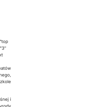
”top
”3″
xt
reatów
ego,
zkole
śnej i
yrody