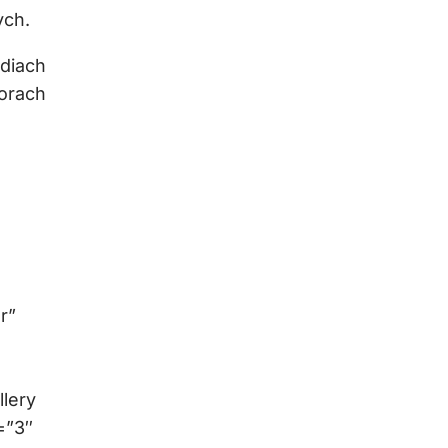
ych.
diach
zorach
r”
lery
=”3″