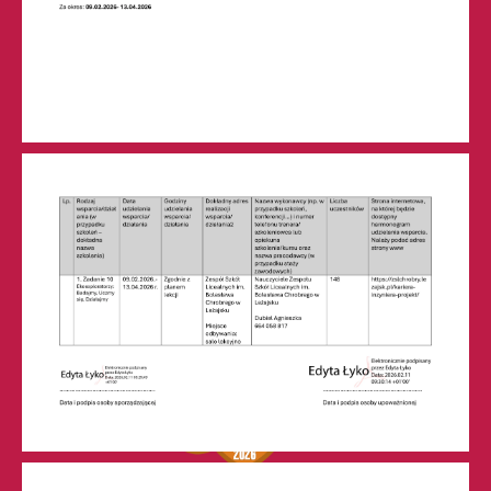
Liceum Ogólnokształcące nr 1
w Leżajsku (RSPO: 69871)
Technikum nr 2
w Leżajsku (RSPO: 69874)
ul. M. Curie-Skłodowskiej 6
37-300 Leżajsk
skr. poczt. 64
tel. 17 242-00-19, fax 17 242-76-28
sekretariat@zslchrobry.lezajsk.pl