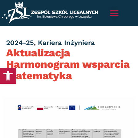
Category
2024-25
,
Kariera Inżyniera
Aktualizacja
Harmonogram wsparcia
Otwórz pasek narzędzi
Matematyka