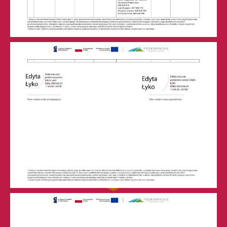
Technikum nr 2
w Leżajsku (RSPO: 69874)
ul. M. Curie-Skłodowskiej 6
37-300 Leżajsk
skr. poczt. 64
tel. 17 242-00-19, fax 17 242-76-28
sekretariat@zslchrobry.lezajsk.pl