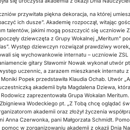
yła się uroczysta akademia z okazji Dnia Nauczyciel
czniów przywitała piękna dekoracja, na której umies
zobaczyć ich dusze”. Akademię rozpoczął, witając go
um talentów, jakimi mogą poszczycić się uczniowie 
poczęły dziewczęta z Grupy Wokalnej „Meritum” pod
las”. Występ dziewczyn rozwiązał prawdziwy worek, 
towali się wychowankowie internatu – uczniowie ZSL
niamencie gitary Sławomir Nowak wykonał utwór pt.
występ uczennic, a zarazem mieszkanek internatu z 
oniki Popek przedstawiła Klaudia Ochab. Utwór „Al
 uczestniczką akademii była Magdalena Dziewa, która
li Rodowicz zaprezentowała Grupa Wokalan Meritum
 Zbigniewa Wodeckiego pt. „Z Tobą chcę oglądać świ
rganizatorom akademii oraz złożył życzenia współpr
i Anna Czerwonka, pani Małgorzata Schmidt. Pomoc
a pomoc w zorganizowaniu akademii z okazji Dnia Na