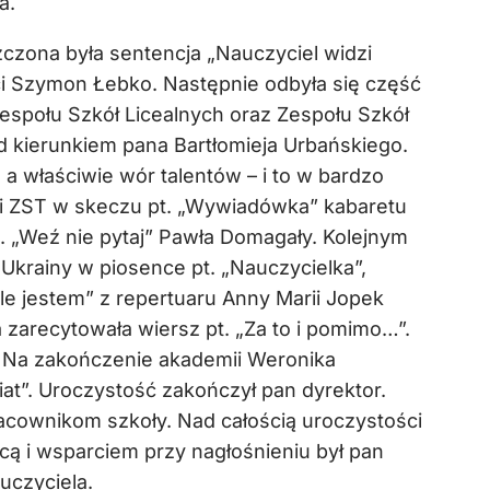
a.
zczona była sentencja „Nauczyciel widzi
ści Szymon Łebko. Następnie odbyła się część
Zespołu Szkół Licealnych oraz Zespołu Szkół
 kierunkiem pana Bartłomieja Urbańskiego.
a właściwie wór talentów – i to w bardzo
 i ZST w skeczu pt. „Wywiadówka” kabaretu
 „Weź nie pytaj” Pawła Domagały. Kolejnym
Ukrainy w piosence pt. „Nauczycielka”,
e jestem” z repertuaru Anny Marii Jopek
 zarecytowała wiersz pt. „Za to i pomimo…”.
. Na zakończenie akademii Weronika
at”. Uroczystość zakończył pan dyrektor.
acownikom szkoły. Nad całością uroczystości
ą i wsparciem przy nagłośnieniu był pan
uczyciela.