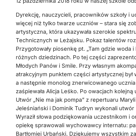
12 października 2018 roku w naszej szkole odb
Dyrekcję, nauczycieli, pracowników szkoły i u
więcej niż tylko twarze uczniów – stara się 
artystyczna, która ukazywała szerokie spektr
Technicznych w Leżajsku. Pokaz talentów roz
Przygotowały piosenkę pt. „Tam gdzie woda i 
różnych dziedzinach. Po tej części zaprezen
Młodych Panów i Smile. Przy własnym akompa
atrakcyjnym punktem części artystycznej był 
a następnie monolog znerwicowanego ucznia M
zaśpiewała Alicja Leśko. Po owacjach kolejną
Utwór „Nie ma jak pompa” z repertuaru Mary
Jeleśniański i Dominik Tudryn wykonali utwór
Wyraził słowa podziękowania uczestnikom i o
opiekę sprawowali wychowawcy internatu: pan
Bartłomiej Urbański. Dziękujemy wszystkim z