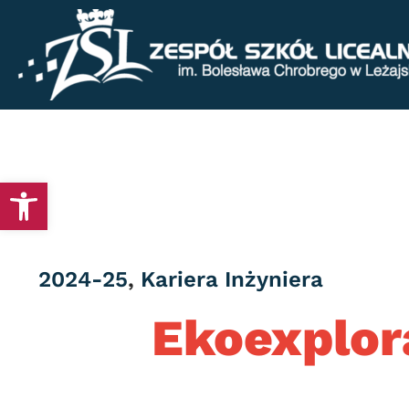
Otwórz pasek narzędzi
Category
2024-25
,
Kariera Inżyniera
Ekoexplor