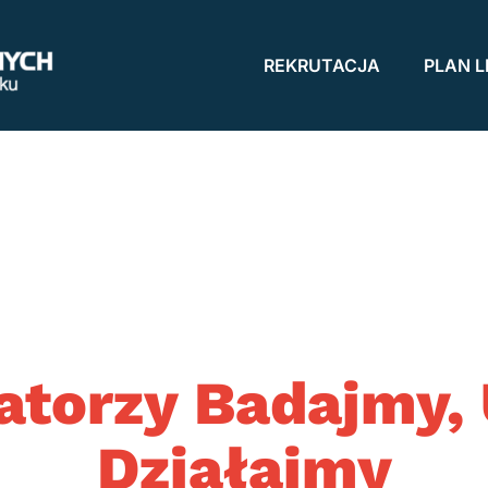
REKRUTACJA
PLAN L
atorzy Badajmy, 
Działajmy