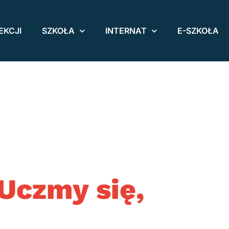
EKCJI
SZKOŁA
INTERNAT
E-SZKOŁA
Uczmy się,