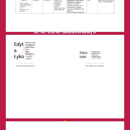
Technikum nr 2
w Leżajsku (RSPO: 69874)
ul. M. Curie-Skłodowskiej 6
37-300 Leżajsk
skr. poczt. 64
tel. 17 242-00-19, fax 17 242-76-28
sekretariat@zslchrobry.lezajsk.pl