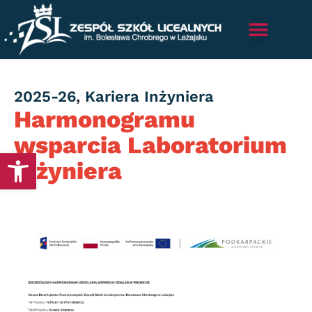
Category
2025-26
,
Kariera Inżyniera
Harmonogramu
wsparcia Laboratorium
Otwórz pasek narzędzi
Inżyniera