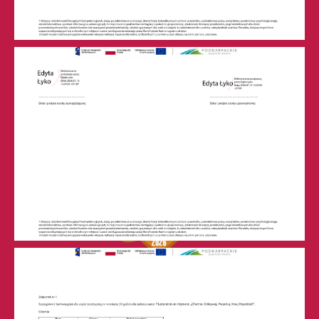
w Leżajsku (RSPO: 69874)
ul. M. Curie-Skłodowskiej 6
37-300 Leżajsk
skr. poczt. 64
tel. 17 242-00-19, fax 17 242-76-28
sekretariat@zslchrobry.lezajsk.pl