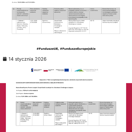
14 stycznia 2026
Liceum Ogólnokształcące nr 1
w Leżajsku (RSPO: 69871)
Technikum nr 2