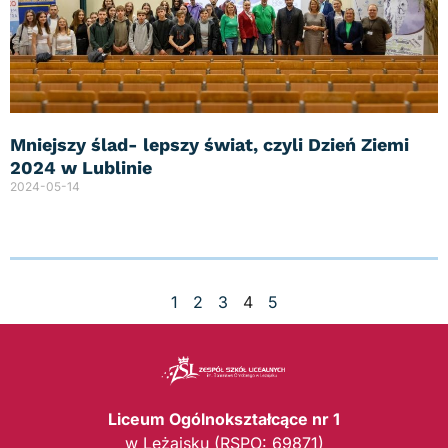
Mniejszy ślad- lepszy świat, czyli Dzień Ziemi
2024 w Lublinie
2024-05-14
1
2
3
4
5
Liceum Ogólnokształcące nr 1
w Leżajsku (RSPO: 69871)